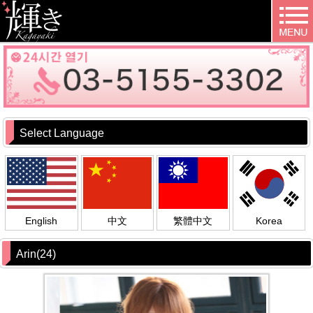
Select Language
English
中文
繁體中文
Korea
Arin(24)