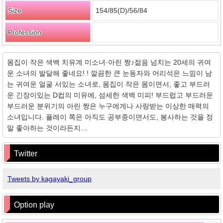
Size
154/85(D)/56/84
Profession
몸집이 작은 색백 치유계 미소녀·아린 짱♪젊음 넘치는 20세의 귀여
운 소녀의 발달해 좋네요! ! 깔끔한 큰 눈동자와 어리석은 느낌이 남
는 귀여운 얼굴 서있는 소녀로, 몸집이 작은 몸이면서, 좋고 부드러
운 긴장이있는 D컵의 미유에, 섬세한 색백 미피! 부드럽고 부드러운
부드러운 분위기의 아린 짱은 누구에게나 사랑받는 이상한 매력의
소녀입니다. 플레이 쪽은 아직도 공부중이면서도, 봉사하는 것을 정
말 좋아하는 것이라든지…
Twitter
Tweets by kagayaki_group
Option play