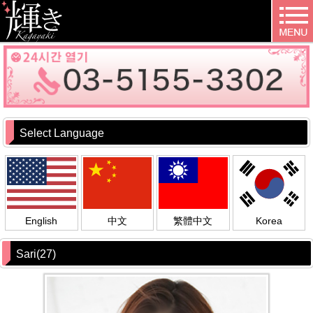
Select Language
English
中文
繁體中文
Korea
Sari(27)