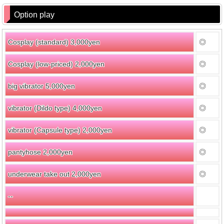
Option play
Cosplay (standard) 3,000yen
◎
Cosplay (low-priced) 2,000yen
◎
big vibrator 5,000yen
◎
vibrator (Dildo type) 4,000yen
◎
vibrator (Capsule type) 2,000yen
◎
pantyhose 2,000yen
◎
underwear take out 2,000yen
◎
--