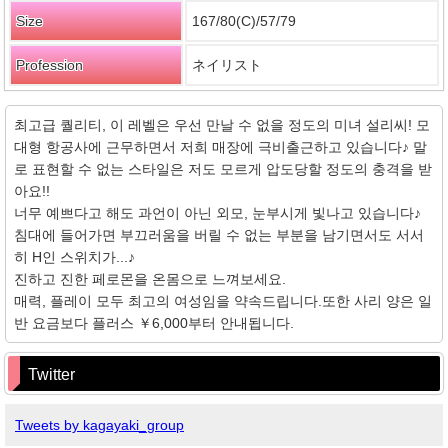
Size
167/80(C)/57/79
Profession
ネイリスト
최고급 퀄리티, 이 레벨은 우선 만날 수 없을 정도의 미녀 설리씨! 모
대형 항공사에 근무하면서 저희 매장에 극비출근하고 있습니다♪ 말
로 표현할 수 없는 스타일은 저도 모르게 압도당할 정도의 충격을 받
아요!!
너무 예쁘다고 해도 과언이 아닌 외모, 눈부시게 빛나고 있습니다♪
침대에 들어가면 부끄러움을 버릴 수 없는 부분을 남기면서도 서서
히 H인 스위치가...♪
진하고 진한 페로몬을 온몸으로 느껴보세요.
매력, 플레이 모두 최고의 여성임을 약속드립니다.또한 사리 양은 일
반 요금보다 플러스 ￥6,000부터 안내됩니다.
Twitter
Tweets by kagayaki_group