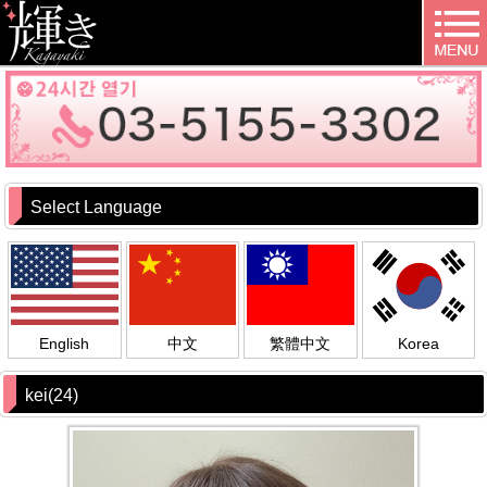
Select Language
English
中文
繁體中文
Korea
kei(24)